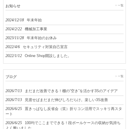
お知らせ
一覧
2024/12/18
年末年始
2024/2/22
機械加工事業
2023/11/28
年末年始のお休み
2022/4/6
セキュリティ対策自己宣言
2022/1/12
Online Shop開設しました。
ブログ
一覧
2026/7/13
まだまだ改善できる！棚の“空き”を活かす3Sのアイデア
2026/7/13
見渡せばまだまだ伸びしろだらけ。楽しい3S改善
2026/6/25
置きっぱなし反省会（笑）折りコン活用でスッキリ再スタ
ート
2026/6/25
100均でここまでできる！段ボールケースの収納が気持ち
よく整いました