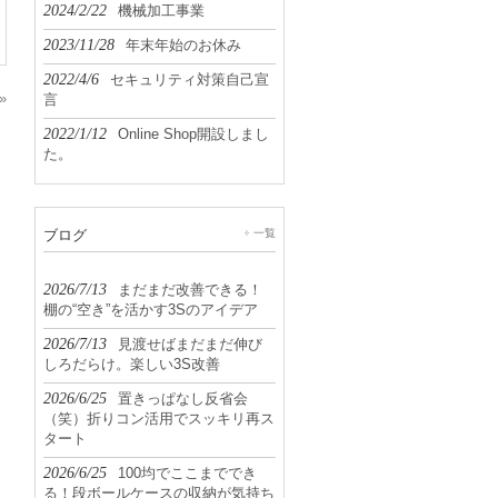
2024/2/22
機械加工事業
2023/11/28
年末年始のお休み
2022/4/6
セキュリティ対策自己宣
»
言
2022/1/12
Online Shop開設しまし
た。
ブログ
一覧
2026/7/13
まだまだ改善できる！
棚の“空き”を活かす3Sのアイデア
2026/7/13
見渡せばまだまだ伸び
しろだらけ。楽しい3S改善
2026/6/25
置きっぱなし反省会
（笑）折りコン活用でスッキリ再ス
タート
2026/6/25
100均でここまででき
る！段ボールケースの収納が気持ち