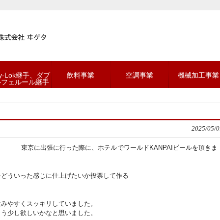
y-Lok継手、ダブ
飲料事業
空調事業
機械加工事業
ルフェルール継手
2025/05/0
東京に出張に行った際に、ホテルでワールドKANPAIビールを頂きま
をどういった感じに仕上げたいか投票して作る
飲みやすくスッキリしていました。
もう少し欲しいかなと思いました。